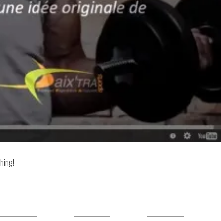
ching!